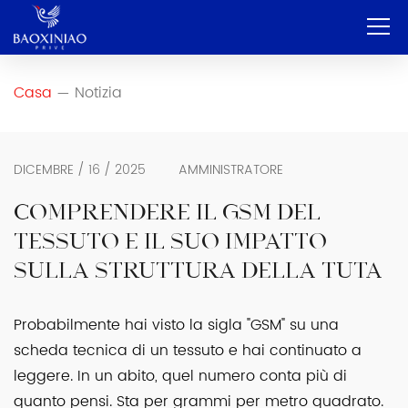
Casa
Casa
Notizia
—
Azienda
OEM e ODM
DICEMBRE / 16 / 2025
AMMINISTRATORE
Servizio
COMPRENDERE IL GSM DEL
TESSUTO E IL SUO IMPATTO
Prodotto
SULLA STRUTTURA DELLA TUTA
Contatto
Probabilmente hai visto la sigla "GSM" su una
Blog
scheda tecnica di un tessuto e hai continuato a
Italiano
leggere. In un abito, quel numero conta più di
quanto pensi. Sta per grammi per metro quadrato.