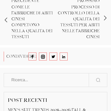
PRECEDENTE
PROSSIMO
Come le
Processo di
fabbriche di abiti
controllo della
cinesi
qualità dei
competono
tessuti per abiti
nella qualità dei
nelle fabbriche
tessuti
cinesi
CONDIVIDERE:
POST RECENTI
Men’s Suit Trends 2025–2026 Fall &