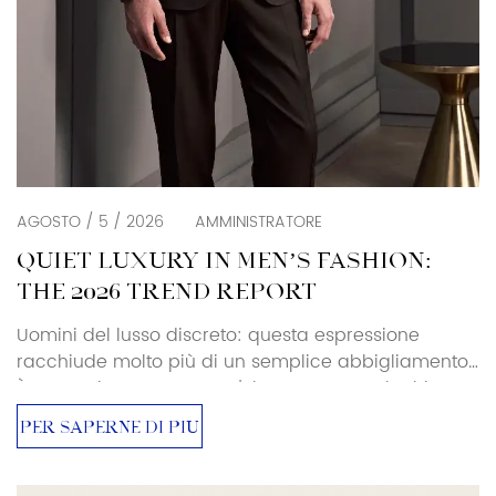
AGOSTO / 5 / 2026
AMMINISTRATORE
QUIET LUXURY IN MEN’S FASHION:
THE 2026 TREND REPORT
Uomini del lusso discreto: questa espressione
racchiude molto più di un semplice abbigliamento.
È un movimento verso un'eleganza senza loghi,
un'esclusività senza ostentazioni. Per acquirenti e
PER SAPERNE DI PIÙ
addetti ai lavori, questo cambiamento sta
ridefinendo il significato del power dressing e
dell'abbigliamento maschile di alta gamma nel