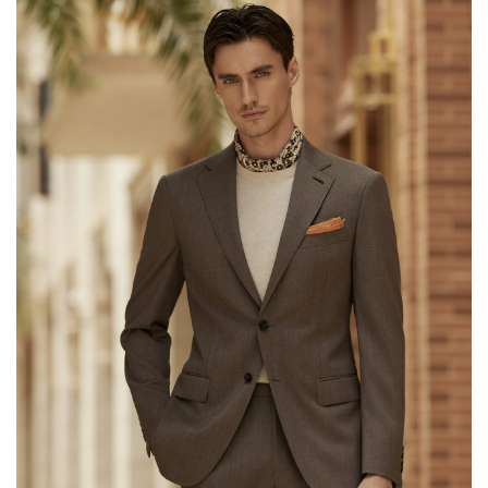
Pura lana, elegante e pratico: abito da viaggio
grigio-marrone in pura lana. Realizzato in pura
lana di alta qualità, questo abito da viaggio
grigio-marrone è progettato per soddisfare le
esigenze di stile e funzionalità. È una scelta