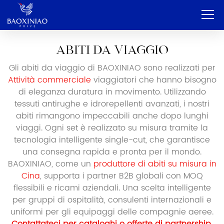
Casa
ABITI DA VIAGGIO
Gli abiti da viaggio di BAOXINIAO sono realizzati per
Azienda
Attività commerciale
viaggiatori che hanno bisogno
OEM e ODM
di eleganza duratura in movimento. Utilizzando
tessuti antirughe e idrorepellenti avanzati, i nostri
Servizio
abiti rimangono impeccabili anche dopo lunghi
viaggi. Ogni set è realizzato su misura tramite la
Prodotto
tecnologia intelligente single-cut, che garantisce
una consegna rapida e pronta per il mondo.
Contatto
BAOXINIAO, come un
produttore di abiti su misura in
Cina
, supporta i partner B2B globali con MOQ
Blog
flessibili e ricami aziendali. Una scelta intelligente
per gruppi di ospitalità, consulenti internazionali e
Italiano
uniformi per gli equipaggi delle compagnie aeree.