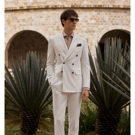
Abito doppiopetto bianco in puro poliestere per
viaggi e abbigliamento di tendenza. Realizzato
in puro poliestere, questo abito doppiopetto
bianco offre un look elegante e strutturato,