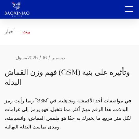
بيت
بيت
أخبار
—
شركة
تصنيع المعدات الأصلية وتصنيع التصميم الشخصي
ديسمبر / 16 / 2025
مسؤل
خدمة
فهم وزن القماش (GSM) وتأثيره على بنية
البدلة
منتج
اتصال
ربما رأيتَ رمز "GSM" في مواصفات أحد الأقمشة وتجاهلته. في
البدلات، هذا الرقم مهمٌ أكثر مما تتخيل. فهو يرمز إلى غرامات
مدونة
لكل متر مربع. ما يخبرك به حقًا هو ملمس القماش، وانسيابيته،
العربية
ومدى تماسك البدلة النهائية.