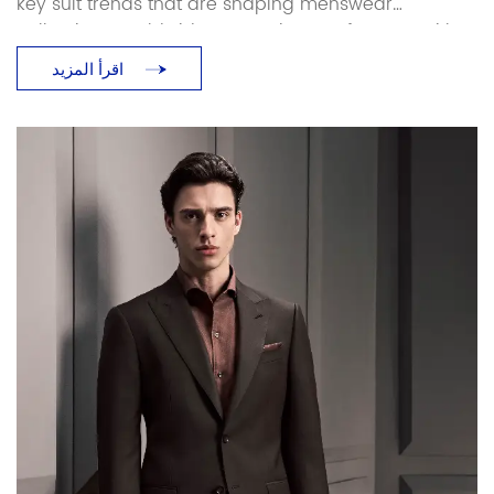
key suit trends that are shaping menswear
collections worldwide. As a suit manufacturer with
over 25 years of production experience, Baoxiniao
اقرأ المزيد
breaks down each trend with specific sourcing and
manufacturing implications — so brand owners and
retailers can translate runway direction into
production-ready decisions. Luxury and Retro […]