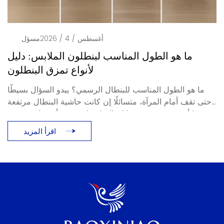
أغسطس / 4 / 2026
مسؤل
ما هو الطول المناسب لبنطلون الملابس: دليل
لأنواع تمزق البنطلون
ما هو الطول المناسب للبنطال الرسمي؟ يبدو السؤال بسيطًا
حتى تقف أمام المرآة، متسائلًا إن كانت حاشية البنطال مرتفعة
جدًا أو متجمعة فوق حذائك. الإجابة تكمن في أمر واحد: تمزق
البنطال، أو طريقة استناد البنطال على الحذاء. يوضح هذا الدليل
اقرأ المزيد
[...]