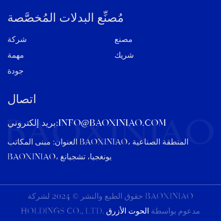
مُصنِّع البدلات المُخصَّصة
مصنع
شركة
شريك
مهمة
جودة
اتصال
info@baoxiniao.com
بريد إلكتروني:
العنوان: مبنى المكاتب BAOXINIAO، المنطقة الصناعية
BAOXINIAO، يونغجيا، تشجيانغ
حقوق الطبع والنشر © 2024 لشركة BAOXINIAO
HOLDINGS CO., LTD. مدعوم بواسطة
الحوت الأزرق