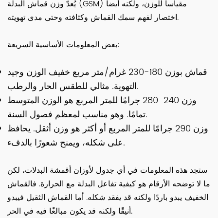
يُعدّ وزن قماش البدلة (GSM) مقياساً للوزن، ولكنه أيضاً
اختصار لفهم سمك القماش وكثافته وحتى مدى تهويته.
بعض المعلومات الأساسية السريعة:
قماش بوزن 180-230 غرام/متر مربع خفيف الوزن وجيد
التهوية. مثالي للطقس الحار والرطب.
وزن 240-280 جرامًا للمتر المربع هو الوزن المتوسط
تمامًا. وهو مناسب لمعظم فصول السنة.
وزن 290 جرامًا للمتر المربع أو أكثر هو وزن أثقل. يحافظ
على شكله، ويمنح شعورًا بالدفء.
ستجد هذه المعلومات في أي جدول لأوزان أقمشة البدلات، لكن
ما لا توضحه الأرقام هو كيفية تفاعل البدلة مع الحرارة. فالقماش
الخفيف يبدو باردًا ولكنه قد يفقد شكله. أما القماش الثقيل فيبدو
أنيقًا ولكنه قد يكون مبالغًا فيه في الحر.