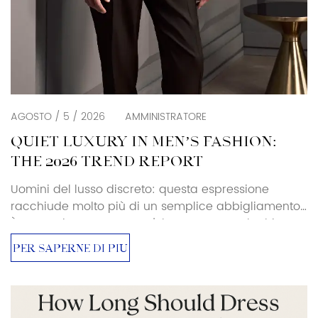
AGOSTO / 5 / 2026
AMMINISTRATORE
QUIET LUXURY IN MEN’S FASHION:
THE 2026 TREND REPORT
Uomini del lusso discreto: questa espressione
racchiude molto più di un semplice abbigliamento.
È un movimento verso un'eleganza senza loghi,
un'esclusività senza ostentazioni. Per acquirenti e
PER SAPERNE DI PIÙ
addetti ai lavori, questo cambiamento sta
ridefinendo il significato del power dressing e
dell'abbigliamento maschile di alta gamma nel
2025-26. Cos'è il lusso discreto? La tendenza del