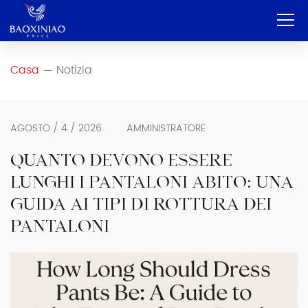
Casa
Casa
Notizia
—
Azienda
OEM e ODM
AGOSTO / 4 / 2026
AMMINISTRATORE
Servizio
QUANTO DEVONO ESSERE
LUNGHI I PANTALONI ABITO: UNA
Prodotto
GUIDA AI TIPI DI ROTTURA DEI
Contatto
PANTALONI
Blog
Italiano