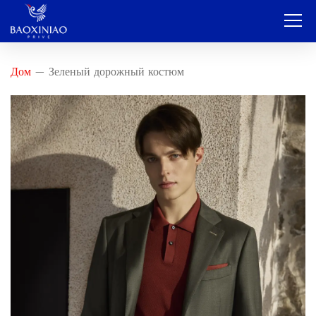
Дом
Дом
Зеленый дорожный костюм
—
Компания
OEM и ODM-производители
Услуга
Продукт
Контакт
Блог
Русский