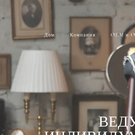
Дом
Компания
OEM и O
ВЕД