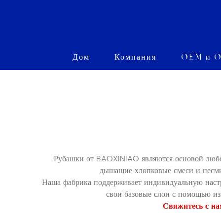
Дом
Компания
OEM и O
Рубашки от BAOXINIAO являются основой любого
дышащие хлопковые смеси и несми
Наша фабрика поддерживает индивидуальную настр
свои базовые слои с помощью и
Свяжитесь с на