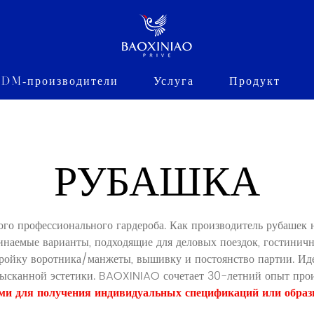
DM-производители
Услуга
Продукт
РУБАШКА
 профессионального гардероба. Как производитель рубашек н
наемые варианты, подходящие для деловых поездок, гостинично
ойку воротника/манжеты, вышивку и постоянство партии. Ид
зысканной эстетики. BAOXINIAO сочетает 30-летний опыт прои
ми для получения индивидуальных спецификаций или образ