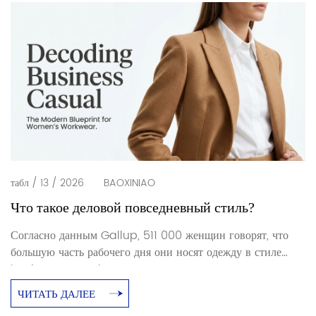
Это о многом говорит. Люди вкладывают реальные деньги
в одежду, сшитую на заказ, и первое, что хочет каждый […]
табл / 13 / 2026
BAOXINIAO
Что такое деловой повседневный стиль?
Согласно данным Gallup, 511 000 женщин говорят, что
большую часть рабочего дня они носят одежду в стиле
business casual. Блузки, брюки, элегантные джинсы,
юбки. Это большинство женщин, работающих в компании,
ЧИТАТЬ ДАЛЕЕ
которые вынуждены соблюдать дресс-код, по которому до