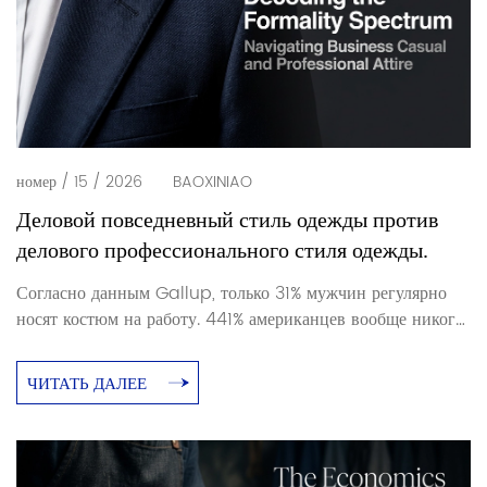
номер / 15 / 2026
BAOXINIAO
Деловой повседневный стиль одежды против
делового профессионального стиля одежды.
Согласно данным Gallup, только 31% мужчин регулярно
носят костюм на работу. 441% американцев вообще никогда
его не носят. Тем не менее, деловой стиль одежды по-
прежнему существует как реальная категория дресс-кода,
ЧИТАТЬ ДАЛЕЕ
имеющая значение в определенных отраслях и в
определенных помещениях. Сдвиг в сторону
повседневного стиля реален. Так же реальна и путаница
между деловым и деловым стилем […]