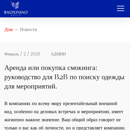
Дом
Дом
Новости
—
Компания
OEM и ODM-производители
Февраль / 2 / 2026
АДМИН
Услуга
Аренда или покупка смокинга:
руководство для B2B по поиску одежды
Продукт
для мероприятий.
Контакт
В компаниях по всему миру презентабельный внешний
Блог
вид, особенно на деловых встречах и мероприятиях, имеет
Русский
жизненно важное значение. Ваш общий образ говорит не
только о вас как об личности, но и представляет компанию,