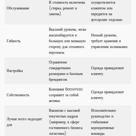
В стоимость включены
осуществляется
Обслуживание
(стирка, ремонт и
клиентом или
замена).
передается на
аутсорсинг отдельно.
Высокий уровень; легко
масштабируется в
Низкий уровень;
Гибкость
большую или меньшую
требует хранения и
сторону для сезонного
управления излишками.
персонала.
Ограничено
стандартными
Одежда принадлежит
Настройка
размерами и базовым
клиенту.
брендингом.
Компания Baoxiniao
Одежда принадлежит
Собственность
сохраняет за собой
клиенту.
активы.
Вакансии с высокой
Исполнительное
текучестью кадров
руководство и
Лучше всего подходит
(например, в сфере
стабильные
для
гостиничного бизнеса,
корпоративные
логистики).
команды.