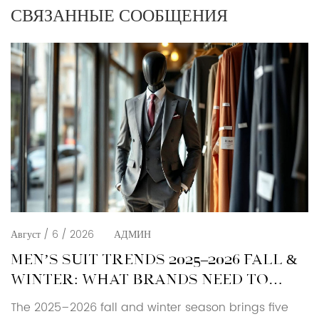
СВЯЗАННЫЕ СООБЩЕНИЯ
Август / 6 / 2026
АДМИН
MEN’S SUIT TRENDS 2025–2026 FALL &
WINTER: WHAT BRANDS NEED TO
KNOW
The 2025–2026 fall and winter season brings five