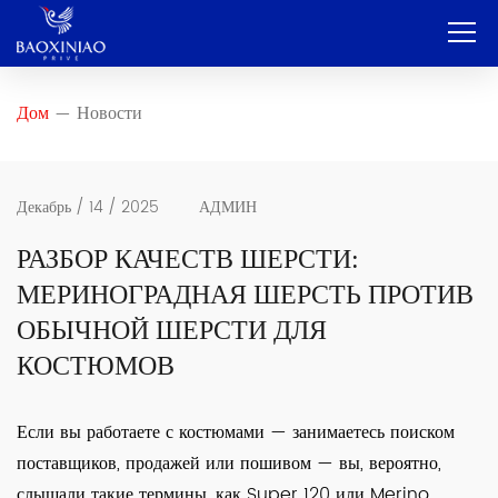
Дом
Дом
Новости
—
Компания
OEM и ODM-производители
Декабрь / 14 / 2025
АДМИН
Услуга
РАЗБОР КАЧЕСТВ ШЕРСТИ:
МЕРИНОГРАДНАЯ ШЕРСТЬ ПРОТИВ
Продукт
ОБЫЧНОЙ ШЕРСТИ ДЛЯ
Контакт
КОСТЮМОВ
Блог
Если вы работаете с костюмами — занимаетесь поиском
Русский
поставщиков, продажей или пошивом — вы, вероятно,
слышали такие термины, как Super 120 или Merino.