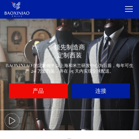
家
公司
领先制造商
OEM和ODM
定制西装
BAOXINIAO 的定制服务以上海和米兰研发中心为后盾，每年可生
服务
产 20 万套西装，并在 15 天内实现全球配送。
产品
产品
连接
接触
博客
简体中文