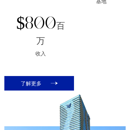
基地
$800
百
万
收入
了解更多