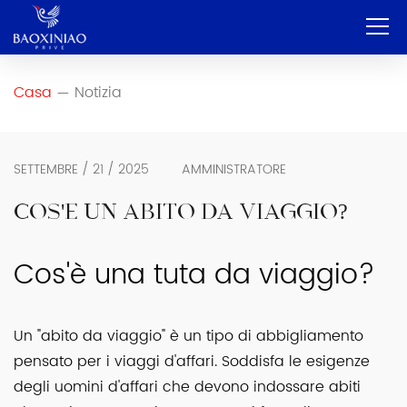
Casa
Casa
Notizia
—
Azienda
OEM e ODM
SETTEMBRE / 21 / 2025
AMMINISTRATORE
Servizio
COS'È UN ABITO DA VIAGGIO?
Prodotto
Cos'è una tuta da viaggio?
Contatto
Blog
Un "abito da viaggio" è un tipo di abbigliamento
pensato per i viaggi d'affari. Soddisfa le esigenze
Italiano
degli uomini d'affari che devono indossare abiti