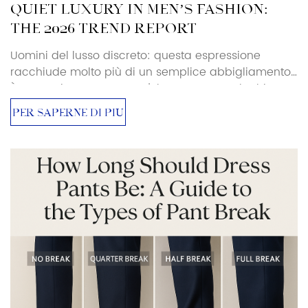
QUIET LUXURY IN MEN’S FASHION:
THE 2026 TREND REPORT
Uomini del lusso discreto: questa espressione
racchiude molto più di un semplice abbigliamento.
È un movimento verso un'eleganza senza loghi,
un'esclusività senza ostentazioni. Per acquirenti e
PER SAPERNE DI PIÙ
addetti ai lavori, questo cambiamento sta
ridefinendo il significato del power dressing e
dell'abbigliamento maschile di alta gamma nel
2025-26. Cos'è il lusso discreto? La tendenza del
lusso discreto (alias ricchezza nascosta, uomini
dall'estetica da ricchi) non è nuova, ma […]