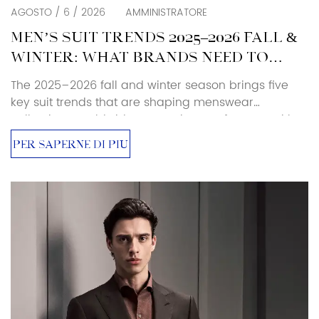
AGOSTO / 6 / 2026
AMMINISTRATORE
MEN’S SUIT TRENDS 2025–2026 FALL &
WINTER: WHAT BRANDS NEED TO
KNOW
The 2025–2026 fall and winter season brings five
key suit trends that are shaping menswear
collections worldwide. As a suit manufacturer with
over 25 years of production experience, Baoxiniao
PER SAPERNE DI PIÙ
breaks down each trend with specific sourcing and
manufacturing implications — so brand owners and
retailers can translate runway direction into
production-ready decisions. Luxury and Retro […]