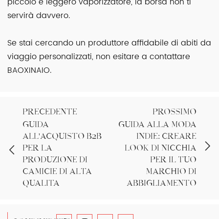
piccolo e leggero vaporizzatore, la borsa non ti
servirà davvero.
Se stai cercando un produttore affidabile di abiti da
viaggio personalizzati, non esitare a contattare
BAOXINAIO.
PRECEDENTE
PROSSIMO
Guida
Guida alla moda
all'acquisto B2B
indie: creare
per la
look di nicchia
produzione di
per il tuo
camicie di alta
marchio di
qualità
abbigliamento