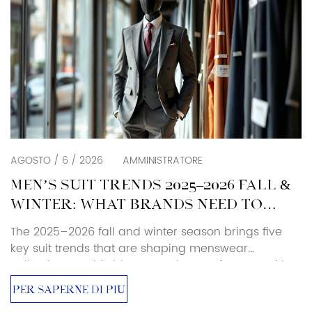
AGOSTO / 6 / 2026
AMMINISTRATORE
MEN’S SUIT TRENDS 2025–2026 FALL &
WINTER: WHAT BRANDS NEED TO
KNOW
The 2025–2026 fall and winter season brings five
key suit trends that are shaping menswear
collections worldwide. As a suit manufacturer with
over 25 years of production experience, Baoxiniao
PER SAPERNE DI PIÙ
breaks down each trend with specific sourcing and