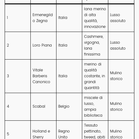
lana merino
Ermenegild
di alta
Lusso
1
Italia
o Zegna
qualità,
assoluto
innovazione
Cashmere,
vigogna,
Lusso
2
Loro Piana
Italia
lana
assoluto
finissima
merino di
Vitale
qualità
Mulino
3
Barberis
Italia
costante, in
storico
Canonico
grandi
quantità
miscele di
lusso,
Mulino
4
Scabal
Belgio
ampia
storico
biblioteca
Tessuto
Holland e
Regno
pettinato,
Mulino
5
Sherry
Unito
tweed, abiti
storico