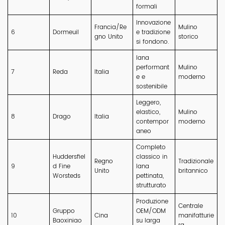
formali
Innovazione
Francia/Re
Mulino
6
Dormeuil
e tradizione
gno Unito
storico
si fondono.
lana
performant
Mulino
7
Reda
Italia
e e
moderno
sostenibile
Leggero,
elastico,
Mulino
8
Drago
Italia
contempor
moderno
aneo
Completo
Huddersfiel
classico in
Regno
Tradizionale
9
d Fine
lana
Unito
britannico
Worsteds
pettinata,
strutturato
Produzione
Centrale
Gruppo
OEM/ODM
10
Cina
manifatturie
Baoxiniao
su larga