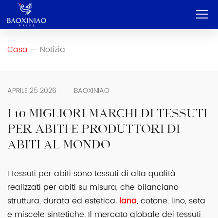
Casa
Casa
Notizia
—
Azienda
OEM e ODM
APRILE 25 2026
BAOXINIAO
Servizio
I 10 MIGLIORI MARCHI DI TESSUTI
PER ABITI E PRODUTTORI DI
Prodotto
ABITI AL MONDO
Contatto
I tessuti per abiti sono tessuti di alta qualità
Blog
realizzati per abiti su misura, che bilanciano
Italiano
struttura, durata ed estetica.
lana
, cotone, lino, seta
e miscele sintetiche. Il mercato globale dei tessuti