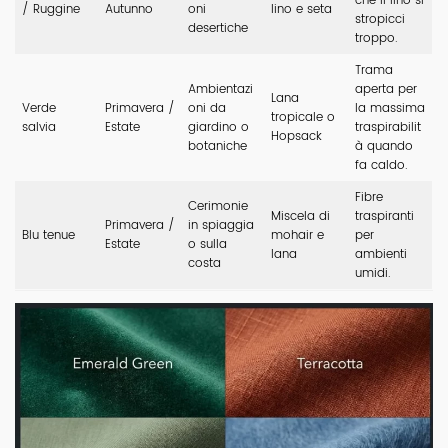
che il lino si
/ Ruggine
Autunno
oni
lino e seta
stropicci
desertiche
troppo.
Trama
Ambientazi
aperta per
Lana
Verde
Primavera /
oni da
la massima
tropicale o
salvia
Estate
giardino o
traspirabilit
Hopsack
botaniche
à quando
fa caldo.
Fibre
Cerimonie
Miscela di
traspiranti
Primavera /
in spiaggia
Blu tenue
mohair e
per
Estate
o sulla
lana
ambienti
costa
umidi.