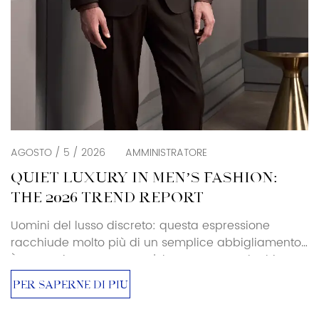
AGOSTO / 5 / 2026
AMMINISTRATORE
QUIET LUXURY IN MEN’S FASHION:
THE 2026 TREND REPORT
Uomini del lusso discreto: questa espressione
racchiude molto più di un semplice abbigliamento.
È un movimento verso un'eleganza senza loghi,
un'esclusività senza ostentazioni. Per acquirenti e
PER SAPERNE DI PIÙ
addetti ai lavori, questo cambiamento sta
ridefinendo il significato del power dressing e