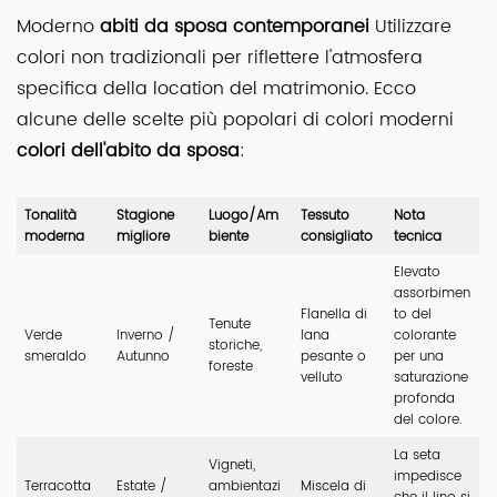
Moderno
abiti da sposa contemporanei
Utilizzare
colori non tradizionali per riflettere l'atmosfera
specifica della location del matrimonio. Ecco
alcune delle scelte più popolari di colori moderni
colori dell'abito da sposa
:
Tonalità
Stagione
Luogo/Am
Tessuto
Nota
moderna
migliore
biente
consigliato
tecnica
Elevato
assorbimen
Flanella di
to del
Tenute
Verde
Inverno /
lana
colorante
storiche,
smeraldo
Autunno
pesante o
per una
foreste
velluto
saturazione
profonda
del colore.
La seta
Vigneti,
impedisce
Terracotta
Estate /
ambientazi
Miscela di