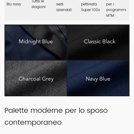
Tutte le
Blu navy
sedi
pettinata
per i
stagioni
aziendali
Super 100s
programmi
MTM.
Palette moderne per lo sposo
contemporaneo