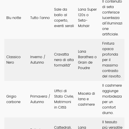
Il contenuto
di seta
Sale da
Lana Super
conferisce
ballo al
120s o
Blu notte
Tutto l'anno
lucentezza
coperto,
Seta-
all'illuminazi
eventi serali
Mohair
one
artificiale.
Finitura
opaca
Lana
Cravatta
profonda
Classico
Inverno /
Barathea o
nera di alta
per il
Nero
Autunno
Grain de
formalità“
massimo
Poudre
contrasto
del risvolto.
Il cashmere
Uffici di
aggiunge
Miscela di
Grigio
Primavera /
Stato Civile,
morbidezza
lana e
carbone
Autunno
Matrimoni
per un
cashmere
in Città
comfort
diurno.
Il tessuto
Cattedrali,
Lana
più versatile