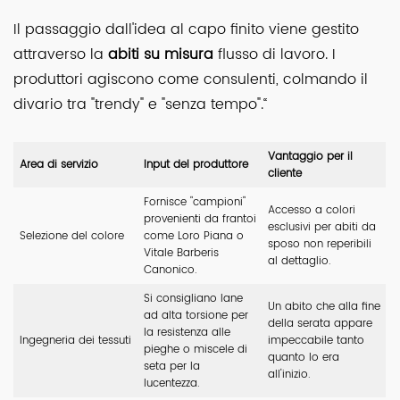
Il passaggio dall'idea al capo finito viene gestito
attraverso la
abiti su misura
flusso di lavoro. I
produttori agiscono come consulenti, colmando il
divario tra "trendy" e "senza tempo".“
Vantaggio per il
Area di servizio
Input del produttore
cliente
Fornisce "campioni"
Accesso a colori
provenienti da frantoi
esclusivi per abiti da
Selezione del colore
come Loro Piana o
sposo non reperibili
Vitale Barberis
al dettaglio.
Canonico.
Si consigliano lane
Un abito che alla fine
ad alta torsione per
della serata appare
la resistenza alle
Ingegneria dei tessuti
impeccabile tanto
pieghe o miscele di
quanto lo era
seta per la
all'inizio.
lucentezza.