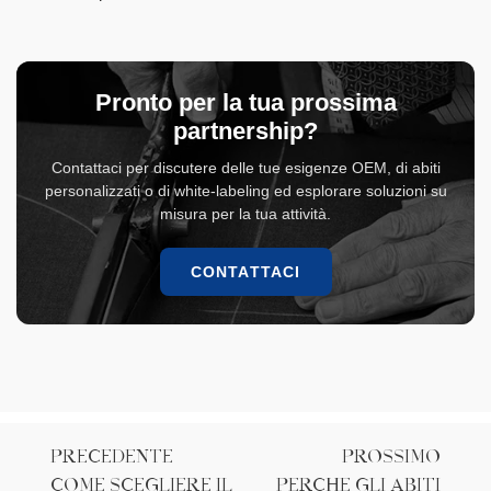
Pronto per la tua prossima
partnership?
Contattaci per discutere delle tue esigenze OEM, di abiti
personalizzati o di white-labeling ed esplorare soluzioni su
misura per la tua attività.
CONTATTACI
PRECEDENTE
PROSSIMO
Come scegliere il
Perché gli abiti