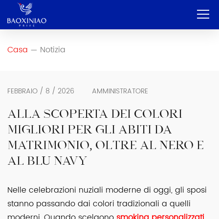
Casa
Casa
Notizia
—
Azienda
OEM e ODM
FEBBRAIO / 8 / 2026
AMMINISTRATORE
Servizio
ALLA SCOPERTA DEI COLORI
MIGLIORI PER GLI ABITI DA
Prodotto
MATRIMONIO, OLTRE AL NERO E
Contatto
AL BLU NAVY
Blog
Nelle celebrazioni nuziali moderne di oggi, gli sposi
Italiano
stanno passando dai colori tradizionali a quelli
moderni. Quando scelgono
smoking personalizzati