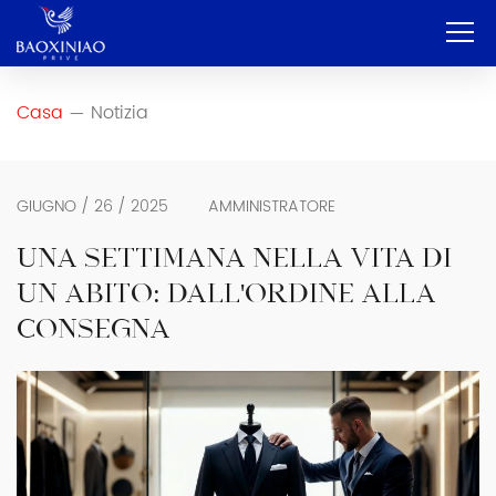
Casa
Casa
Notizia
—
Azienda
OEM e ODM
GIUGNO / 26 / 2025
AMMINISTRATORE
Servizio
UNA SETTIMANA NELLA VITA DI
UN ABITO: DALL'ORDINE ALLA
Prodotto
CONSEGNA
Contatto
Blog
Italiano