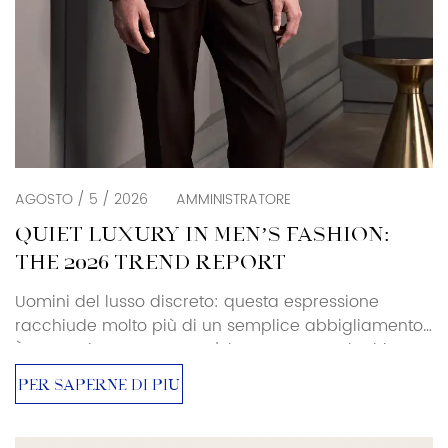
AGOSTO / 5 / 2026
AMMINISTRATORE
QUIET LUXURY IN MEN’S FASHION:
THE 2026 TREND REPORT
Uomini del lusso discreto: questa espressione
racchiude molto più di un semplice abbigliamento.
È un movimento verso un'eleganza senza loghi,
un'esclusività senza ostentazioni. Per acquirenti e
PER SAPERNE DI PIÙ
addetti ai lavori, questo cambiamento sta
ridefinendo il significato del power dressing e
dell'abbigliamento maschile di alta gamma nel