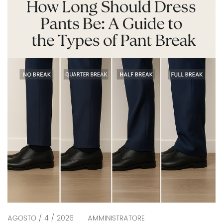
2025-26. Cos'è il lusso discreto? La tendenza del
lusso discreto (alias ricchezza nascosta, uomini
dall'estetica da ricchi) non è nuova, ma […]
AGOSTO / 4 / 2026
AMMINISTRATORE