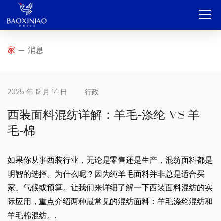
家
家
消息
—
公司
OEM和ODM
2025 年 12 月 14 日
行政
服务
西装面料混纺详解：羊毛-涤纶 vs 羊
毛-棉
产品
接触
如果你从事西装行业，无论是零售还是生产，混纺面料都是
明智的选择。为什么呢？因为纯羊毛面料并非总是适合买
博客
家、气候或预算。让我们来详细了解一下西装面料混纺的实
简体中文
际应用，重点介绍两种最常见的混纺面料：羊毛涤纶混纺和
羊毛棉混纺。.