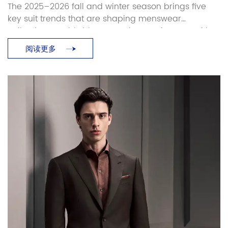
KNOW
The 2025–2026 fall and winter season brings five
key suit trends that are shaping menswear
collections worldwide. As a suit manufacturer with
over 25 years of production experience, Baoxiniao
阅读更多
breaks down each trend with specific sourcing and
manufacturing implications — so brand owners and
retailers can translate runway direction into
production-ready decisions. Luxury and Retro […]