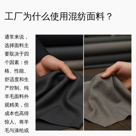
工厂为什么使用混纺面料？
通常来说，
选择面料主
要取决于四
个因素：价
格、性能、
舒适度和生
产控制。纯
羊毛面料外
观精美，但
成本也高得
惊人。将羊
毛与涤纶或