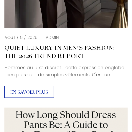
AOûT / 5 / 2026
ADMIN
QUIET LUXURY IN MEN’S FASHION:
THE 2026 TREND REPORT
Hommes au luxe discret : cette expression englobe
bien plus que de simples vêtements. C'est un
mouvement vers une élégance sans logos, une
exclusivité sans éclat. Pour les acheteurs et les
EN SAVOIR PLUS
professionnels du secteur, cette évolution redéfinit
la notion de tenues de pouvoir et de prêt-à-porter
masculin haut de gamme en 2025-2026. Qu'est-ce
que le luxe discret ? La tendance au luxe discret
(ou à la richesse discrète, à l'esthétique des
hommes à l'ancienne) n'est pas nouvelle, mais […]