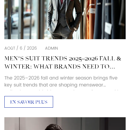
AOûT / 6 / 2026
ADMIN
MEN’S SUIT TRENDS 2025–2026 FALL &
WINTER: WHAT BRANDS NEED TO
KNOW
The 2025–2026 fall and winter season brings five
key suit trends that are shaping menswear
collections worldwide. As a suit manufacturer with
over 25 years of production experience, Baoxiniao
EN SAVOIR PLUS
breaks down each trend with specific sourcing and
manufacturing implications — so brand owners and
retailers can translate runway direction into
production-ready decisions. Luxury and Retro […]