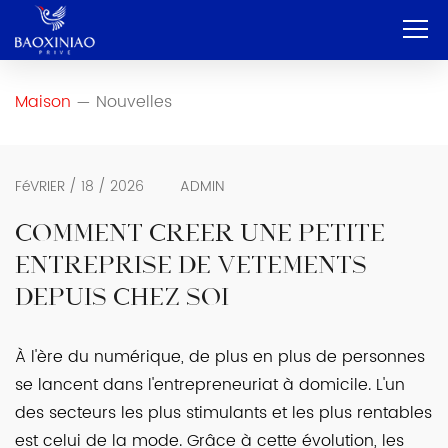
Maison
Maison
Nouvelles
—
Entreprise
OEM et ODM
FéVRIER / 18 / 2026
ADMIN
Service
COMMENT CRÉER UNE PETITE
ENTREPRISE DE VÊTEMENTS
Produit
DEPUIS CHEZ SOI
Contact
À l'ère du numérique, de plus en plus de personnes
Blog
se lancent dans l'entrepreneuriat à domicile. L'un
Français
des secteurs les plus stimulants et les plus rentables
est celui de la mode. Grâce à cette évolution, les