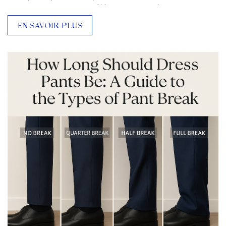
mouvement vers une élégance sans logos, une
exclusivité sans éclat. Pour les acheteurs et les
EN SAVOIR PLUS
professionnels du secteur, cette évolution redéfinit
la notion de tenues de pouvoir et de prêt-à-porter
masculin haut de gamme en 2025-2026. Qu'est-ce
que le luxe discret ? La tendance au luxe discret
(ou à la richesse discrète, à l'esthétique des
hommes à l'ancienne) n'est pas nouvelle, mais […]