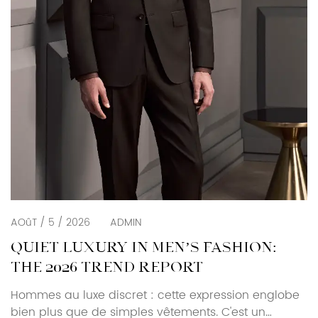
AOûT / 5 / 2026
ADMIN
QUIET LUXURY IN MEN’S FASHION:
THE 2026 TREND REPORT
Hommes au luxe discret : cette expression englobe
bien plus que de simples vêtements. C'est un