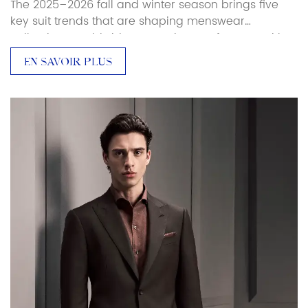
The 2025–2026 fall and winter season brings five
key suit trends that are shaping menswear
collections worldwide. As a suit manufacturer with
over 25 years of production experience, Baoxiniao
EN SAVOIR PLUS
breaks down each trend with specific sourcing and
manufacturing implications — so brand owners and
retailers can translate runway direction into
production-ready decisions. Luxury and Retro […]