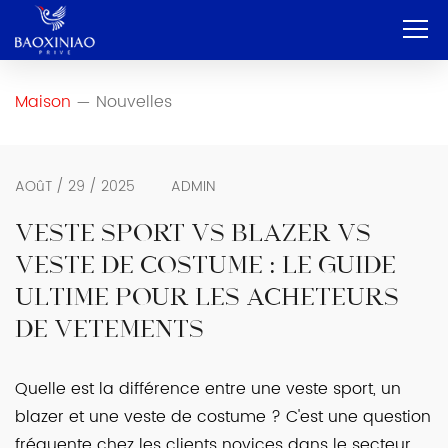
Maison
Maison
Nouvelles
—
Entreprise
OEM et ODM
AOûT / 29 / 2025
ADMIN
Service
VESTE SPORT VS BLAZER VS
VESTE DE COSTUME : LE GUIDE
Produit
ULTIME POUR LES ACHETEURS
Contact
DE VÊTEMENTS
Blog
Quelle est la différence entre une veste sport, un
Français
blazer et une veste de costume ? C'est une question
fréquente chez les clients novices dans le secteur