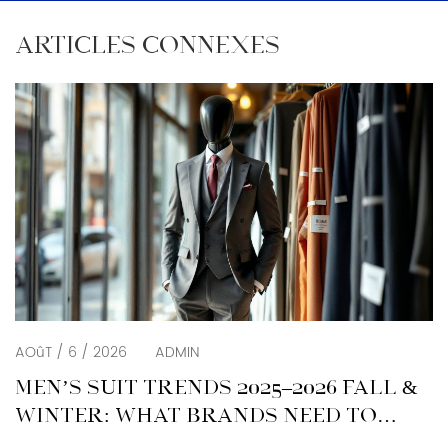
ARTICLES CONNEXES
AOûT / 6 / 2026
ADMIN
MEN’S SUIT TRENDS 2025–2026 FALL &
WINTER: WHAT BRANDS NEED TO
KNOW