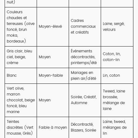
nuit)
Couleurs
chaudes et
Cadres
terreuses (olive
Laine, sergé,
Moyen-élevé
commerciaux
foncé, brun
velours
et créatifs
moka,
bordeaux)
Gris clair, bleu
Événements
Coton, lin,
ciel, beige,
Moyen
décontractés,
coton-lin
crème
printemps/été
Mariages en
Blanc
Moyen-faible
Lin, coton
plein air/d'été
Vert olive,
Tweed, laine
marron
Soirée, Créatif,
brossée,
chocolat, beige
Moyen
Automne
mélange de
foncé, bleu
laine
marine
Teintes
Laine, tweed,
Décontracté,
discrètes (Vert
Faible à moyen
mélanges de
Blazers, Soirée
mousse, Grès)
lin