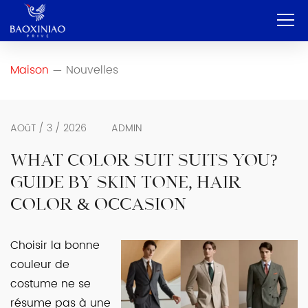
Maison
Maison
Nouvelles
—
Entreprise
OEM et ODM
AOûT / 3 / 2026
ADMIN
Service
WHAT COLOR SUIT SUITS YOU?
GUIDE BY SKIN TONE, HAIR
Produit
COLOR & OCCASION
Contact
Choisir la bonne
Blog
couleur de
Français
costume ne se
résume pas à une