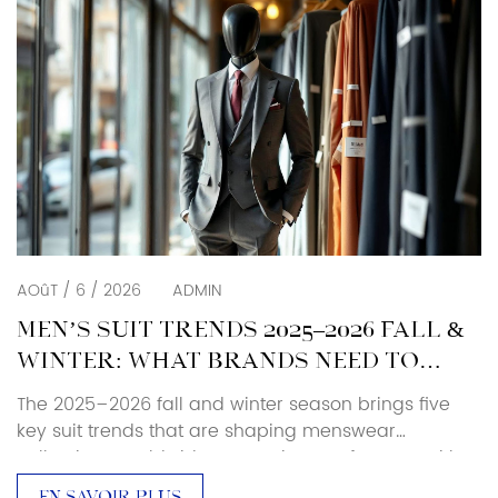
AOûT / 6 / 2026
ADMIN
MEN’S SUIT TRENDS 2025–2026 FALL &
WINTER: WHAT BRANDS NEED TO
KNOW
The 2025–2026 fall and winter season brings five
key suit trends that are shaping menswear
collections worldwide. As a suit manufacturer with
over 25 years of production experience, Baoxiniao
EN SAVOIR PLUS