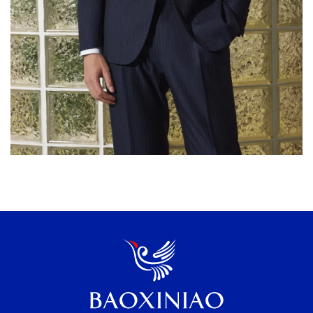
بدلة عمل مخططة باللون الكحلي. صُنعت بدلة العمل
المخططة باللون الكحلي من صوف 100% من VBC، إيطاليا،
لتضفي لمسة عصرية على قطعة كلاسيكية خالدة. بصفتنا
مصنعين ذوي خبرة في تصنيع البدلات، نوفر طلبات بالجملة
وبدلات عمل مصممة خصيصًا لتلبية احتياجات شركتك. [...]
يتصل