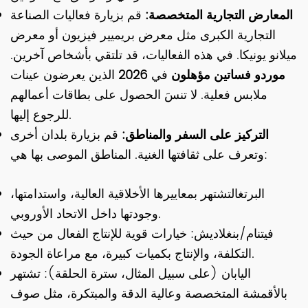
المعارض التجارية المتخصصة:
قم بزيارة فعاليات الصناعة
التجارية الكبرى مثل معرض بريميير فيزيون أو معرض
ميلانو يونيكا. في هذه الفعاليات، قد تلتقي بأشخاص آخرين.
موردو فساتين مؤهلون
في
2026
الذين يعرضون عينات
ملابس فعلية. لا تنسَ الحصول على بطاقات أعمالهم
للرجوع إليها.
التركيز على السفر والمناطق:
قم بزيارة بلدان أخرى
وتعرف على ثقافتها الغنية. المناطق الموصى بها هي:
البرتغال
تشتهر بمعاييرها الأخلاقية العالية، واستدامتها،
وجودتها داخل الاتحاد الأوروبي.
فيتنام/بنغلاديش
: خيارات قوية للإنتاج الفعال من حيث
التكلفة، والإنتاج بكميات كبيرة، مع مراعاة الجودة.
اليابان
(على سبيل المثال، سترة الحلقة): تشتهر
بالأقمشة المتخصصة وعالية الدقة والمبتكرة، مثل صوف