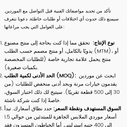
تأكد من تحديد مواصفاتك الفنية قبل التواصل مع الموردين.
سيمنع ذلك حدوث أي اختلافات أو طلبات خاطئة. دعونا نتعرف
على العوامل التي يجب مراعاتها:
نوع الإنتاج:
تحقق مما إذا كنت بحاجة إلى منتج مصنوع
يدويًا بالكامل، أو منتج مصمم حسب الطلب (MTM)، أو
منتج يحمل علامة تجارية خاصة (للطلبات المخصصة
بكميات صغيرة).
ابحث عن موردين
الحد الأدنى لكمية الطلب (MOQ):
يقدمون خيارات مرنة وبحد أدنى منخفض للطلبات (من
30 إلى 500 قطعة تقريبًا). سيتيح لك ذلك اختبار السوق،
خاصةً إذا كنت شركة ناشئة.
السوق المستهدف ونقطة السعر:
حدد نطاق أسعارك. تبدأ
أسعار موردي الملابس الجاهزة للمبتدئين من حوالي 1.5
إلى 400 جنيه إسترليني. أما الخياطون المتميزون فقد