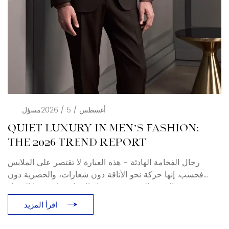
أغسطس / 5 / 2026
مسؤل
QUIET LUXURY IN MEN’S FASHION:
THE 2026 TREND REPORT
رجال الفخامة الهادئة - هذه العبارة لا تقتصر على الملابس
فحسب. إنها حركة نحو الأناقة دون شعارات، والحصرية دون
بهرجة. بالنسبة للمشترين وخبراء الصناعة، يُعيد هذا التحول
تعريف معنى الملابس الرسمية والملابس الرجالية الفاخرة في
اقرأ المزيد
عامي 2025 و2026. ما هي الفخامة الهادئة؟ صيحة الفخامة
الهادئة (المعروفة أيضًا باسم الثراء الفاحش، والرجال الأثرياء)