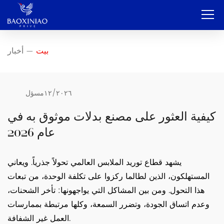
بيت
بيت
أخبار
—
شركة
تصنيع المعدات الأصلية وتصنيع التصميم الشخصي
١٢/٢٠٢٦
مسؤل
خدمة
كيفية العثور على مصنع بدلات موثوق به في
عام 2026
منتج
اتصال
يشهد قطاع توريد الملابس العالمي تحولاً جذرياً. ويعاني
المستهلكون، الذين لطالما ركزوا على تكلفة الوحدة، من تبعات
مدونة
هذا التحول. ومن بين المشاكل التي يواجهونها: تأخر الشحنات،
العربية
وعدم اتساق الجودة، وتضرر السمعة، وكلها مرتبطة بممارسات
العمل غير الشفافة.