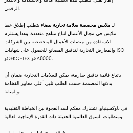
إطار تقني. تتطلب هذه العملية الدقة والاستدامة والابتكار
الرقمي.
لـ
ملابس مخصصة بعلامة تجارية بيضاء
يتطلب إطلاق خط
ملابس في مجال الأعمال اتباع مناهج متعددة. وهذا يستلزم
الاستفادة من منصات الأعمال المتخصصة بين الشركات
والمعارض التجارية لتدقيق المصانع للحصول على شهادات ISO
وOEKO-TEX وSA8000.
باتباع قائمة تدقيق صارمة، يمكن للعلامات التجارية ضمان أن
بدلاتها المصممة حسب الطلب تلبي أعلى معايير الفخامة
والمتانة.
في باوكسينياو، نتشارك معكم لسد الفجوة بين الخياطة التقليدية
ومتطلبات السوق العالمية الحديثة ذات القدرة الإنتاجية العالية.