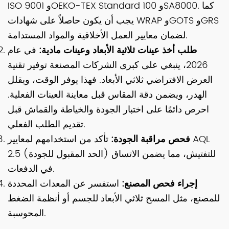
ISO 9001 وOEKO-TEX Standard 100 وSA8000. كما
يجب أن يكون حاصلاً على شهادات WRAP وGOTS وGRS
لضمان معايير العمل الأخلاقية والمواد المستدامة.
طلب أخذ عينات ثلاثية الأبعاد وعينات مادية:
في عام
2026، ينبغي على كبرى الشركات المصنعة توفير تقنية
العرض الافتراضي ثلاثي الأبعاد. فهذا يوفر الوقت، ويقلل
الهدر، ويضمن دقة المقاس قبل معاينة العينات الفعلية.
احرص دائمًا على اختبار الجودة والخياطة والقماش قبل
تقديم الطلب الفعلي.
فحص مراقبة الجودة:
تأكد من استخدامهم لمعايير AQL
2.5 (الحد المقبول للجودة) للتفتيش، مما يضمن الاتساق
في الدفعات.
إجراء فحص المصنع:
استفسر عن المعدات المحددة
للمصنع، مثل المسح ثلاثي الأبعاد للجسم أو أنظمة الضغط
المحوسبة.