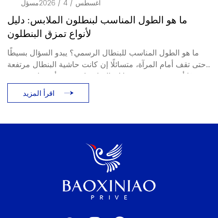
أغسطس / 4 / 2026
مسؤل
ما هو الطول المناسب لبنطلون الملابس: دليل
لأنواع تمزق البنطلون
ما هو الطول المناسب للبنطال الرسمي؟ يبدو السؤال بسيطًا
حتى تقف أمام المرآة، متسائلًا إن كانت حاشية البنطال مرتفعة
جدًا أو متجمعة فوق حذائك. الإجابة تكمن في أمر واحد: تمزق
البنطال، أو طريقة استناد البنطال على الحذاء. يوضح هذا الدليل
اقرأ المزيد
[...]