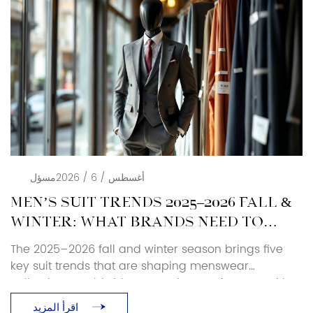
أغسطس / 6 / 2026
مسؤل
MEN’S SUIT TRENDS 2025–2026 FALL &
WINTER: WHAT BRANDS NEED TO
KNOW
The 2025–2026 fall and winter season brings five
key suit trends that are shaping menswear
collections worldwide. As a suit manufacturer with
over 25 years of production experience, Baoxiniao
اقرأ المزيد