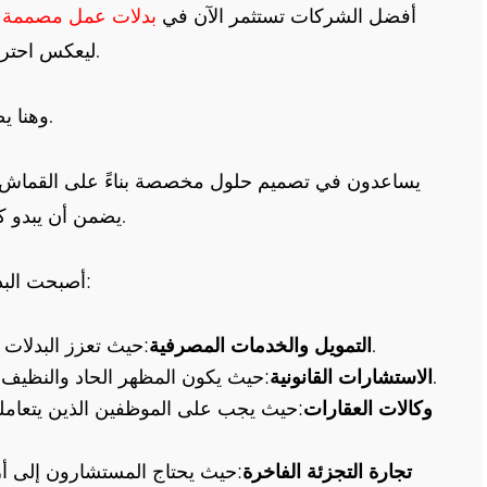
أفضل الشركات تستثمر الآن في
بدلات عمل مصممة
ليعكس احترافية فريقهم مع توفير الراحة والملاءمة الفردية.
وهنا يصبح خياطو البدلات المحترفون شركاء أساسيين.
يساعدون في تصميم حلول مخصصة بناءً على القماش وال
يضمن أن يبدو كل موظف أنيقًا ويشعر بالراحة طوال يوم عمله.
أصبحت البدلات المخصصة هي القاعدة في الصناعات مثل:
:حيث تعزز البدلات المصممة حسب الطلب ثقة المشروع وسلطته.
التمويل والخدمات المصرفية
:حيث يكون المظهر الحاد والنظيف ضروريًا في قاعة المحكمة أو قاعة الاجتماعات.
الاستشارات القانونية
وكالات العقارات
:حيث يجب على الموظفين الذين يتعاملون 
تجارة التجزئة الفاخرة
:حيث يحتاج المستشارون إلى أزي