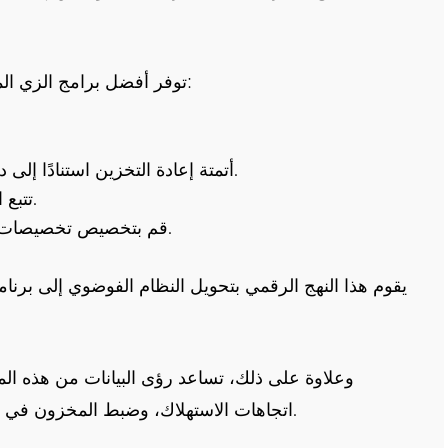
توفر أفضل برامج الزي الموحد منصات حيث يمكن لفرق الموارد البشرية:
أتمتة إعادة التخزين استنادًا إلى دورة حياة الموظف (التعيين، والنقل، والخروج).
تتبع الأداء وردود الفعل على جودة القماش وملاءمته.
قم بتخصيص تخصيصات موحدة استنادًا إلى الدور أو القسم أو المنطقة.
يقوم هذا النهج الرقمي بتحويل النظام الفوضوي إلى برنا
وعلاوة على ذلك، تساعد رؤى البيانات من هذه ال
اتجاهات الاستهلاك، وضبط المخزون في الوقت الفعلي، مما يضيف الذكاء إلى الجماليات.