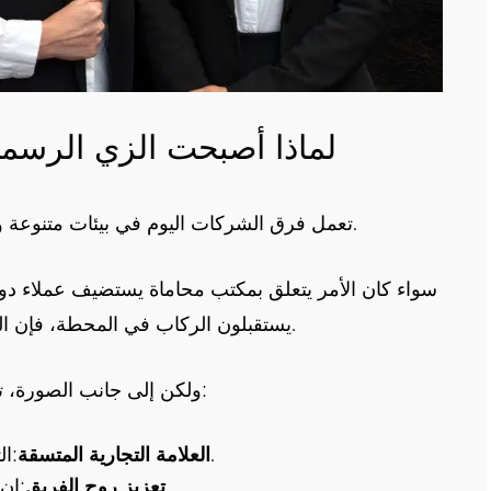
لماذا أصبحت الزي الرسمي
تعمل فرق الشركات اليوم في بيئات متنوعة وعالية الوضوح، حيث يعكس المظهر المصداقية.
سواء كان الأمر يتعلق بمكتب محاماة يستضيف عملاء دو
يستقبلون الركاب في المحطة، فإن الزي الرسمي المتماسك يعكس الاحتراف والثقة.
ولكن إلى جانب الصورة، توفر الزي الجماعي العديد من الفوائد التشغيلية:
:التصميمات الموحدة تعزز حضور علامتك التجارية.
العلامة التجارية المتسقة
:إن ارتداء نفس الزي يعزز الشعور بالوحدة والفخر.
تعزيز روح الفريق