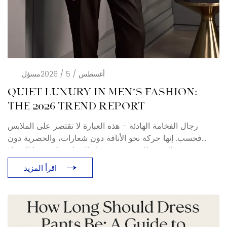
أغسطس / 5 / 2026
مسؤل
QUIET LUXURY IN MEN’S FASHION:
THE 2026 TREND REPORT
رجال الفخامة الهادئة - هذه العبارة لا تقتصر على الملابس
فحسب. إنها حركة نحو الأناقة دون شعارات، والحصرية دون
بهرجة. بالنسبة للمشترين وخبراء الصناعة، يُعيد هذا التحول
تعريف معنى الملابس الرسمية والملابس الرجالية الفاخرة في
اقرأ المزيد
عامي 2025 و2026. ما هي الفخامة الهادئة؟ صيحة الفخامة
الهادئة (المعروفة أيضًا باسم الثراء الفاحش، والرجال الأثرياء)
ليست جديدة، ولكن [...]