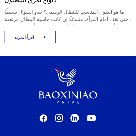
لأنواع تمزق البنطلون
ما هو الطول المناسب للبنطال الرسمي؟ يبدو السؤال بسيطًا
حتى تقف أمام المرآة، متسائلًا إن كانت حاشية البنطال مرتفعة
جدًا أو متجمعة فوق حذائك. الإجابة تكمن في أمر واحد: تمزق
البنطال، أو طريقة استناد البنطال على الحذاء. يوضح هذا الدليل
اقرأ المزيد
[...]