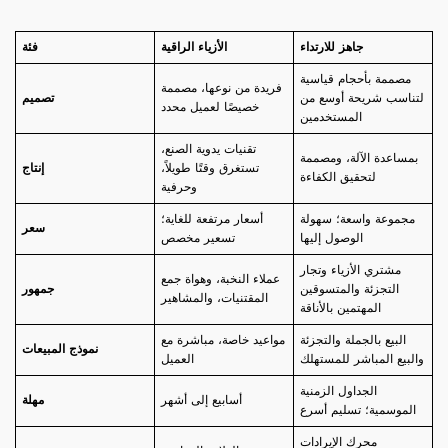
جاهز للارتداء
الأزياء الراقية
فئة
مصممة بأحجام قياسية
فريدة من نوعها، مصممة
لتناسب شريحة أوسع من
تصميم
خصيصًا لعميل محدد
المستخدمين
تقنيات يدوية الصنع،
بمساعدة الآلة، ومصممة
تستغرق وقتًا طويلاً،
إنتاج
لتحقيق الكفاءة
وحرفية
مجموعة واسعة؛ سهولة
أسعار مرتفعة للغاية؛
سعر
الوصول إليها
تسعير مخصص
مشتري الأزياء وتجار
عملاء النخبة، وهواة جمع
التجزئة والمتسوقين
جمهور
المقتنيات، والمشاهير
المهتمين بالأناقة
البيع بالجملة والتجزئة
مواعيد خاصة، مباشرة مع
نموذج المبيعات
والبيع المباشر للمستهلك
العميل
الجداول الزمنية
أسابيع إلى أشهر
مهلة
الموسمية؛ تسليم أسرع
محرك الإيرادات