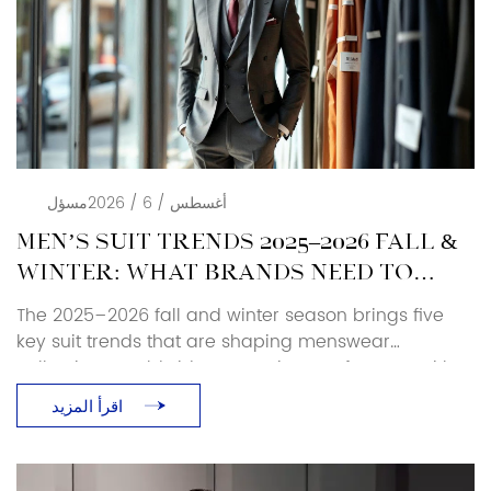
أغسطس / 6 / 2026
مسؤل
MEN’S SUIT TRENDS 2025–2026 FALL &
WINTER: WHAT BRANDS NEED TO
KNOW
The 2025–2026 fall and winter season brings five
key suit trends that are shaping menswear
collections worldwide. As a suit manufacturer with
over 25 years of production experience, Baoxiniao
اقرأ المزيد
breaks down each trend with specific sourcing and
manufacturing implications — so brand owners and
retailers can translate runway direction into