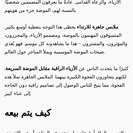
الأزياء، والرعاة القدامى. عادةً ما يعرفون المصممين شخصيًا.
بالنسبة لهم، الموضة جزء من هويتهم.
ملابس جاهزة للارتداء
يحظى هذا التوجه بتغطية أوسع بكثير.
المتسوقون المهتمون بالموضة، ومصممو الأزياء، والمحررون،
والمؤثرون، والمشترون - هذا ما يشاهدونه كل موسم. فهو يُغذي
صيحات الموضة الموسمية ويملأ المتاجر حول العالم.
كثيرًا ما يتحدث الناس عن
الأزياء الراقية مقابل الموضة السريعة
,
لكنهم يتجاوزون الفجوة الكبيرة بينهما. الملابس الجاهزة تملأ هذه
الفجوة، مما يتيح للناس الوصول إلى تصاميم راقية دون الحاجة
إلى عناء كبير.
كيف يتم بيعه
التصميم الراقٍ أمرٌ خاص. لن تجده في المتاجر أو عبر الإنترنت.