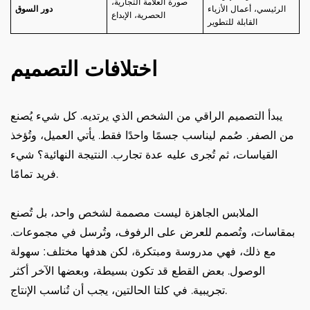
صورة العلامة التجارية،
الرئيسي، أعمال الأزياء
دور السوق
الحصرية، الإبداع
القابلة للتطوير
اختلافات التصميم
يبدأ التصميم الراقي من الشخص الذي يرتديه. كل شيء يُصنع
من الصفر. صُمم ليناسب جسمًا واحدًا فقط. يأتي العميل، وتُؤخذ
القياسات، ثم تُجرى عليه عدة تجارب. النتيجة النهائية؟ شيء
فريد تمامًا.
الملابس الجاهزة ليست مصممة لشخص واحد، بل تُصنع
بمقاسات، وتُصمم للعرض على الرفوف، وتُرسل في مجموعات.
مع ذلك، فهي مدروسة ومبتكرة، لكن هدفها مختلف: سهولة
الوصول. بعض القطع قد تكون بسيطة، وبعضها الآخر أكثر
تجريبية. في كلتا الحالتين، يجب أن تُناسب الإنتاج.