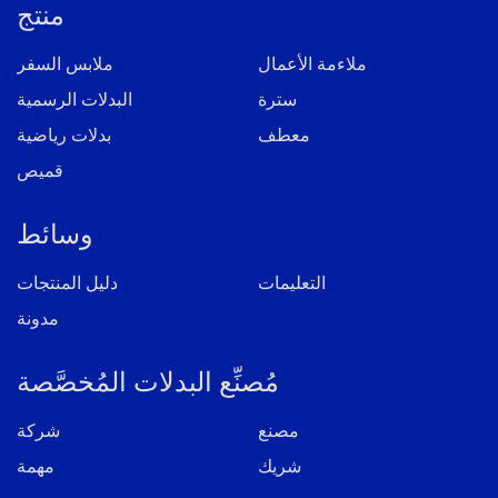
منتج
ملاءمة الأعمال
ملابس السفر
سترة
البدلات الرسمية
معطف
بدلات رياضية
قميص
وسائط
التعليمات
دليل المنتجات
مدونة
مُصنِّع البدلات المُخصَّصة
مصنع
شركة
شريك
مهمة