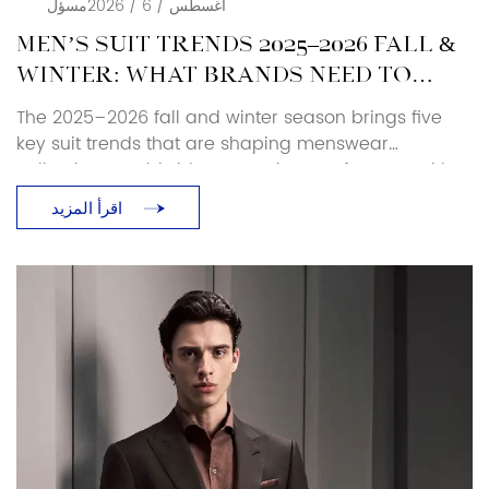
أغسطس / 6 / 2026
مسؤل
MEN’S SUIT TRENDS 2025–2026 FALL &
WINTER: WHAT BRANDS NEED TO
KNOW
The 2025–2026 fall and winter season brings five
key suit trends that are shaping menswear
collections worldwide. As a suit manufacturer with
over 25 years of production experience, Baoxiniao
اقرأ المزيد
breaks down each trend with specific sourcing and
manufacturing implications — so brand owners and
retailers can translate runway direction into
production-ready decisions. Luxury and Retro […]