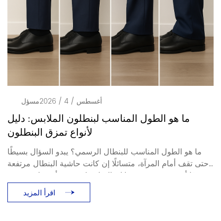
أغسطس / 4 / 2026
مسؤل
ما هو الطول المناسب لبنطلون الملابس: دليل
لأنواع تمزق البنطلون
ما هو الطول المناسب للبنطال الرسمي؟ يبدو السؤال بسيطًا
حتى تقف أمام المرآة، متسائلًا إن كانت حاشية البنطال مرتفعة
جدًا أو متجمعة فوق حذائك. الإجابة تكمن في أمر واحد: تمزق
البنطال، أو طريقة استناد البنطال على الحذاء. يوضح هذا الدليل
اقرأ المزيد
[...]