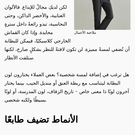
لكن لديكِ مجالٌ للإبداع. فالألوان
العنابية، والأخضر الداكن، وحتى
النحاسية، تبدو رائعةً داخل سترةٍ
محايدة. وإذا كان القماش
ملاءمة الأعمال
الخارجي كلاسيكيًا، فيمكن للبطانة
أن تُضفي لمسةً مميزة. لن تكون لافتةً للنظر بشكلٍ صارخ، لكنها
ستلفت الأنظار.
هل ترغب في إضافة لمسة شخصية؟ بعض العملاء يختارون لون
البطانة ليتناسب مع ربطة العنق أو منديل الجيب. بينما يختار
آخرون لونًا ذا معنى خاص - تاريخ الزفاف، لون المدرسة، أو لونًا
بسيطًا ولكنه شخصي.
الأنماط تضيف طابعًا