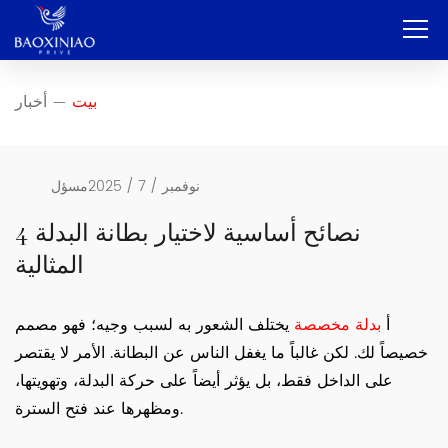
بيت
بيت
أخبار
—
شركة
تصنيع المعدات الأصلية وتصنيع التصميم الشخصي
نوفمبر / 7 / 2025
مسؤل
خدمة
4 نصائح أساسية لاختيار بطانة البدلة
المثالية
منتج
اتصال
أ
بدلة مخصصة
يختلف الشعور به لسبب وجيه؛ فهو مصمم
خصيصاً لك. لكن غالباً ما يغفل الناس عن البطانة. الأمر لا يقتصر
مدونة
على الداخل فقط، بل يؤثر أيضاً على حركة البدلة، وتهويتها،
العربية
ومظهرها عند فتح السترة.