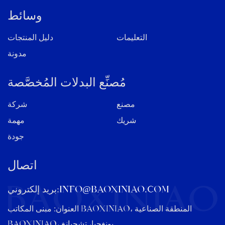
وسائط
التعليمات
دليل المنتجات
مدونة
مُصنِّع البدلات المُخصَّصة
مصنع
شركة
شريك
مهمة
جودة
اتصال
info@baoxiniao.com
بريد إلكتروني:
العنوان: مبنى المكاتب BAOXINIAO، المنطقة الصناعية
BAOXINIAO، يونغجيا، تشجيانغ