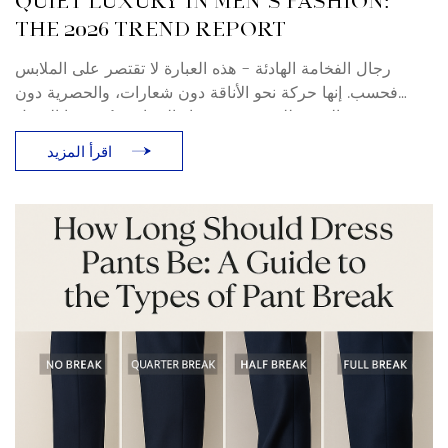
QUIET LUXURY IN MEN’S FASHION:
THE 2026 TREND REPORT
رجال الفخامة الهادئة - هذه العبارة لا تقتصر على الملابس
فحسب. إنها حركة نحو الأناقة دون شعارات، والحصرية دون
بهرجة. بالنسبة للمشترين وخبراء الصناعة، يُعيد هذا التحول
تعريف معنى الملابس الرسمية والملابس الرجالية الفاخرة في
اقرأ المزيد
عامي 2025 و2026. ما هي الفخامة الهادئة؟ صيحة الفخامة
الهادئة (المعروفة أيضًا باسم الثراء الفاحش، والرجال الأثرياء)
ليست جديدة، ولكن [...]