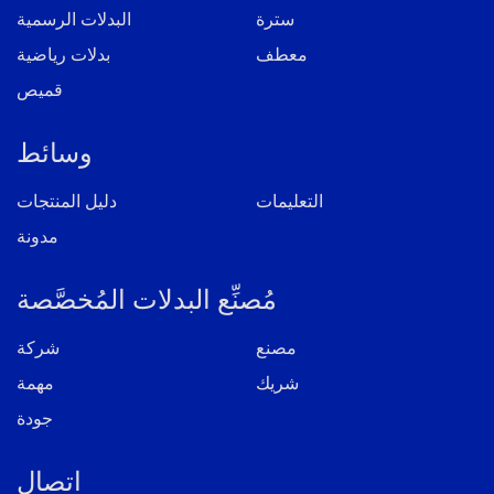
سترة
البدلات الرسمية
معطف
بدلات رياضية
قميص
وسائط
التعليمات
دليل المنتجات
مدونة
مُصنِّع البدلات المُخصَّصة
مصنع
شركة
شريك
مهمة
جودة
اتصال