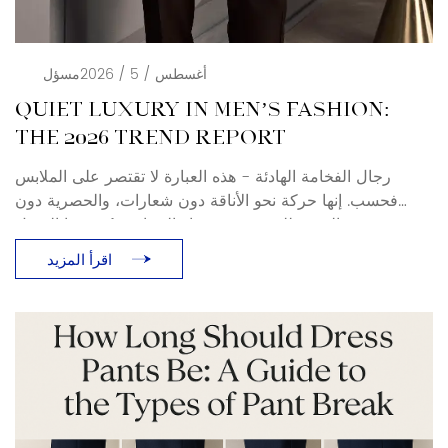
أغسطس / 5 / 2026
مسؤل
QUIET LUXURY IN MEN’S FASHION:
THE 2026 TREND REPORT
رجال الفخامة الهادئة - هذه العبارة لا تقتصر على الملابس
فحسب. إنها حركة نحو الأناقة دون شعارات، والحصرية دون
بهرجة. بالنسبة للمشترين وخبراء الصناعة، يُعيد هذا التحول
تعريف معنى الملابس الرسمية والملابس الرجالية الفاخرة في
اقرأ المزيد
عامي 2025 و2026. ما هي الفخامة الهادئة؟ صيحة الفخامة
الهادئة (المعروفة أيضًا باسم الثراء الفاحش، والرجال الأثرياء)
ليست جديدة، ولكن [...]